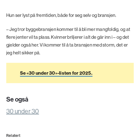
Hun ser lyst på fremtiden, både for seg selv og bransjen.
– Jeg tror byggebransjen kommer til å bli mer mangfoldig, og at
flere jenter vil ta plass. Kvinner briljerer i alt de går inn i – og det
gjelder også her. Vi kommer til å ta bransjen med storm, det er
jeg helt sikker på.
Se «30 under 30»-listen for 2025.
Se også
30 under 30
Relatert