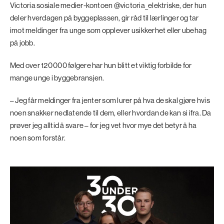
Victoria sosiale medier-kontoen @victoria_elektriske, der hun
deler hverdagen på byggeplassen, gir råd til lærlinger og tar
imot meldinger fra unge som opplever usikkerhet eller ubehag
på jobb.
Med over 120 000 følgere har hun blitt et viktig forbilde for
mange unge i byggebransjen.
– Jeg får meldinger fra jenter som lurer på hva de skal gjøre hvis
noen snakker nedlatende til dem, eller hvordan de kan si ifra. Da
prøver jeg alltid å svare – for jeg vet hvor mye det betyr å ha
noen som forstår.