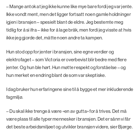
– Mange antok at jeg ikke kunne like mye bare fordi jeg var jente.
Ikke vondt ment, men det ligger fortsatt noen gamle holdninger
igjen i bransjen – spesielt blant de eldre. Jeg bestemte meg
tidlig for å si ifra – ikke for å lage bråk, men fordi jeg visste at hvis
ikke jeg gjorde det, måtte noen andre ta kampen.
Hun stod opp for jenter i bransjen, sine egne verdier og
elektrofaget – som Victoria er overbevist blir bedre med flere
jenter. Og hun ble hørt. Hun møtte respekt og forståelse – og
hun merket en endring blant de som var skeptiske.
I dag bruker hun erfaringene sine til å bygge et mer inkluderende
fagmiljø.
– Du skal ikke trenge å være «en av gutta» for å trives. Det må
være plass til alle typer mennesker i bransjen. Det er sånn vi får
det beste arbeidsmiljøet og utvikler bransjen videre, sier Bjørge.