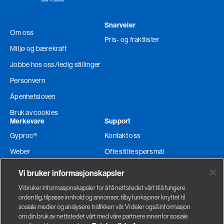
Snarveier
Om oss
Pris- og fraktlister
Miljø og bærekraft
Jobbe hos oss
/ledig stillinger
Personvern
Åpenhetsloven
Bruk av cookies
Merkevare
Support
Gyproc®
Kontakt oss
Weber
Ofte stilte spørsmål
Glava®
Teknisk support
Vi bruker informasjonskapsler
Ordre og levering
Vi bruker informasjonskapsler for å få nettstedet vårt til å fungere
ordentlig, tilpasse innhold og annonser, tilby funksjoner knyttet til
Faktura adresse
sosiale medier og analysere trafikken vår. Vi deler også informasjon
om din bruk av nettstedet vårt med våre partnere innenfor sosiale