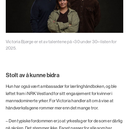
Victoria Bjørge er et av talentene på «30 under 30»-listen for
2025.
Stolt av å kunne bidra
Hun har også vært ambassadør for lærlinghåndboken, og ble
løftet fram i NRK Vestland for sitt engasjement for kvinner i
mannsdominerte yrker. For Victoria handler alt om å vise at
håndverksfagene rommer mer enn det mange tror.
– Den typiske fordommen er jo at yrkesfag er for de som er dårlig
på skolen. Det stemmer ikke. Faget passer for alle som har