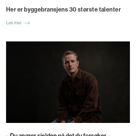
Her er byggebransjens 30 største talenter
Les mer
– Du angrer sjelden på det du forsøker –