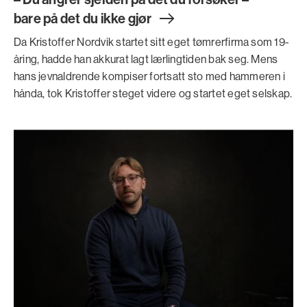
bare på det du ikke gjø
r
Da Kristoffer Nordvik startet sitt eget tømrerfirma som 19-
åring, hadde han akkurat lagt lærlingtiden bak seg. Mens
hans jevnaldrende kompiser fortsatt sto med hammeren i
hånda, tok Kristoffer steget videre og startet eget selskap.