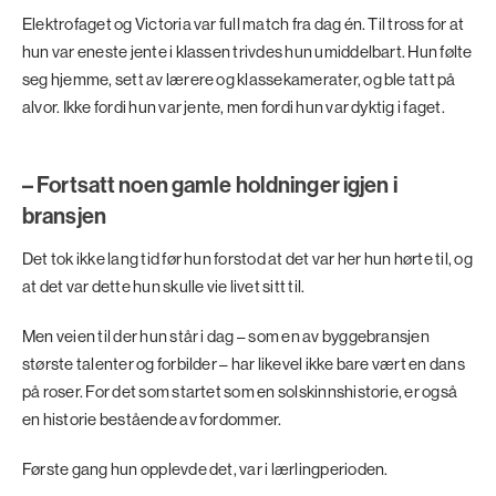
Elektrofaget og Victoria var full match fra dag én. Til tross for at
hun var eneste jente i klassen trivdes hun umiddelbart. Hun følte
seg hjemme, sett av lærere og klassekamerater, og ble tatt på
alvor. Ikke fordi hun var jente, men fordi hun var dyktig i faget.
– Fortsatt noen gamle holdninger igjen i
bransjen
Det tok ikke lang tid før hun forstod at det var her hun hørte til, og
at det var dette hun skulle vie livet sitt til.
Men veien til der hun står i dag – som en av byggebransjen
største talenter og forbilder – har likevel ikke bare vært en dans
på roser. For det som startet som en solskinnshistorie, er også
en historie bestående av fordommer.
Første gang hun opplevde det, var i lærlingperioden.