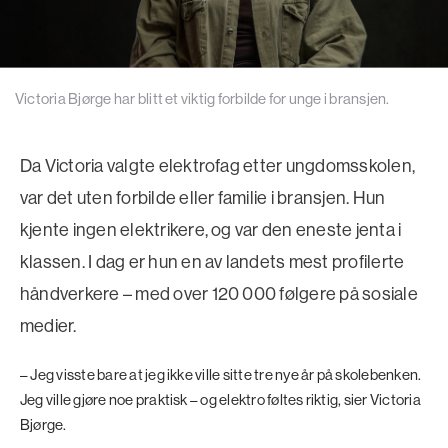
Victoria Bjørge har blitt et viktig forbilde for unge i bransjen.
Da Victoria valgte elektrofag etter ungdomsskolen,
var det uten forbilde eller familie i bransjen. Hun
kjente ingen elektrikere, og var den eneste jenta i
klassen. I dag er hun en av landets mest profilerte
håndverkere – med over 120 000 følgere på sosiale
medier.
– Jeg visste bare at jeg ikke ville sitte tre nye år på skolebenken.
Jeg ville gjøre noe praktisk – og elektro føltes riktig, sier Victoria
Bjørge.