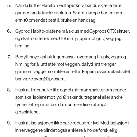
Når du kutter Habito med tapetkniv, bør du skjære flere
ganger før du knekker platen. Skal du kappe bort mindre
enn 10 cm er det best å bruke en håndsag.
Gyproc Habito-platene må skrus med Gyprocs GTX skruer,
og skal monteres med 6-8 mm glippe mot gulv, vegg og
himling.
Benytt høyelastisk fugemasse i overgang til gulv, vegg og
himling for å lufttette mot veggen, da lyd lett trenger
gjennom vegger som ikke er tette. Fugemassens elastisitet
bør være over 20 prosent.
Husk at trepanel er lite egnet når man snakker om vegger
som skal isolere mot lyd. Ønsker du trepanel eller andre
tynne, lette plater bør du montere disse utenpå
gipsplatene.
Husk at isolasjonen ikke bare reduserer lyd. Med isolasjon i
innerveggene blir det også enklere å holde forskjellig