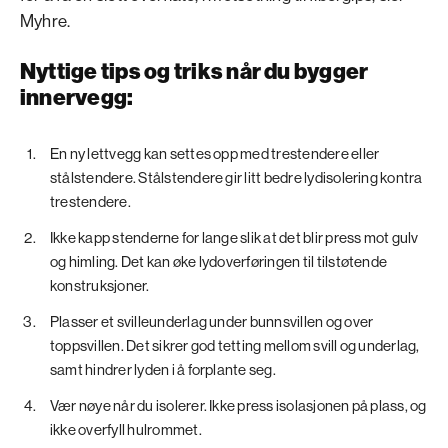
Myhre.
Nyttige tips og triks når du bygger
innervegg:
En ny lettvegg kan settes opp med trestendere eller
stålstendere. Stålstendere gir litt bedre lydisolering kontra
trestendere.
Ikke kapp stenderne for lange slik at det blir press mot gulv
og himling. Det kan øke lydoverføringen til tilstøtende
konstruksjoner.
Plasser et svilleunderlag under bunnsvillen og over
toppsvillen. Det sikrer god tetting mellom svill og underlag,
samt hindrer lyden i å forplante seg.
Vær nøye når du isolerer. Ikke press isolasjonen på plass, og
ikke overfyll hulrommet.