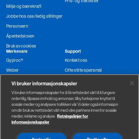
Pris- og fraktlister
Miljø og bærekraft
Jobbe hos oss
/ledig stillinger
Personvern
Åpenhetsloven
Bruk av cookies
Merkevare
Support
Gyproc®
Kontakt oss
Weber
Ofte stilte spørsmål
Glava®
Teknisk support
Vi bruker informasjonskapsler
Ordre og levering
Vi bruker informasjonskapsler for å få nettstedet vårt til å fungere
ordentlig, tilpasse innhold og annonser, tilby funksjoner knyttet til
Faktura adresse
sosiale medier og analysere trafikken vår. Vi deler også informasjon
om din bruk av nettstedet vårt med våre partnere innenfor sosiale
medier, reklame og analyse.
Retningslinjer for
informasjonskapsler
Gyproc
Saint-Gobain Byggevarer