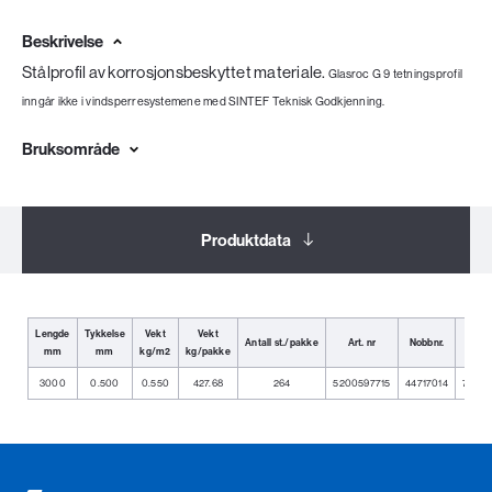
Beskrivelse
Stålprofil av korrosjonsbeskyttet materiale.
Glasroc G 9 tetningsprofil
inngår ikke i vindsperresystemene med SINTEF Teknisk Godkjenning.
Bruksområde
Produktdata
Dokumentasjon
Lengde
Tykkelse
Vekt
Vekt
Antall st./pakke
Art. nr
Nobbnr.
EA
mm
mm
kg/m2
kg/pakke
3000
0.500
0.550
427.68
264
5200597715
44717014
73189