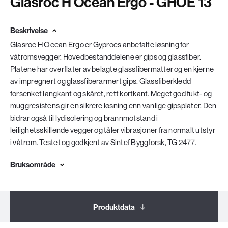
Glasroc H Ocean Ergo - GHOE 13
Beskrivelse
Glasroc H Ocean Ergo er Gyprocs anbefalte løsning for
våtromsvegger. Hovedbestanddelene er gips og glassfiber.
Platene har overflater av belagte glassfibermatter og en kjerne
av impregnert og glassfiberarmert gips. Glassfiberkledd
forsenket langkant og skåret, rett kortkant. Meget god fukt- og
muggresistens gir en sikrere løsning enn vanlige gipsplater. Den
bidrar også til lydisolering og brannmotstand i
leilighetsskillende vegger og tåler vibrasjoner fra normalt utstyr
i våtrom. Testet og godkjent av Sintef Byggforsk, TG 2477.
Bruksområde
Produktdata