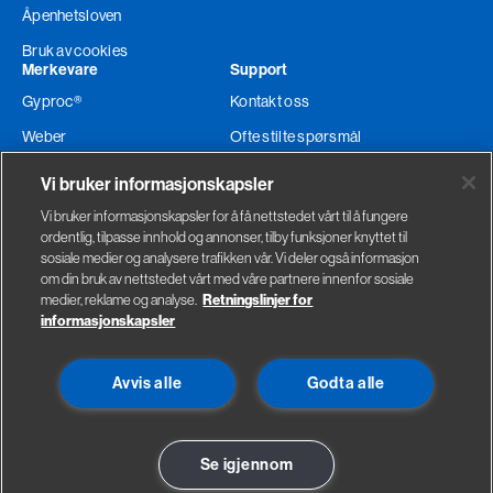
Åpenhetsloven
Bruk av cookies
Merkevare
Support
Gyproc®
Kontakt oss
Weber
Ofte stilte spørsmål
Glava®
Teknisk support
Vi bruker informasjonskapsler
Ordre og levering
Vi bruker informasjonskapsler for å få nettstedet vårt til å fungere
ordentlig, tilpasse innhold og annonser, tilby funksjoner knyttet til
Faktura adresse
sosiale medier og analysere trafikken vår. Vi deler også informasjon
om din bruk av nettstedet vårt med våre partnere innenfor sosiale
medier, reklame og analyse.
Retningslinjer for
informasjonskapsler
Gyproc
Saint-Gobain Byggevarer
Avvis alle
Godta alle
Habornveien 59
Sandstuveien 68
1630 Gamle Fredrikstad
0680 Oslo
Se på kart
Se på kart
Se igjennom