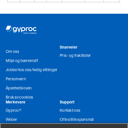
Snarveier
Om oss
Pris- og fraktlister
Miljø og bærekraft
Jobbe hos oss
/ledig stillinger
Personvern
Åpenhetsloven
Bruk av cookies
Merkevare
Support
Gyproc®
Kontakt oss
Weber
Ofte stilte spørsmål