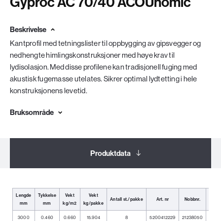
Gyproc AC 70/40 ACOUnomic
Beskrivelse
Kantprofil med tetningslister til oppbygging av gipsvegger og
nedhengte himlingskonstruksjoner med høye krav til
lydisolasjon. Med disse profilene kan tradisjonell fuging med
akustisk fugemasse utelates. Sikrer optimal lydtetting i hele
konstruksjonens levetid.
Bruksområde
Produktdata
Dokumentasjon
Lengde
Tykkelse
Vekt
Vekt
Antall st./pakke
Art. nr
Nobbnr.
EA
mm
mm
kg/m2
kg/pakke
Relaterte produkter
3000
0.460
0.660
15.904
8
5200412229
21238050
73189