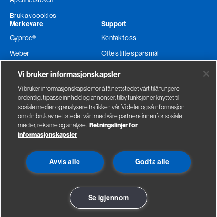
Åpenhetsloven
Bruk av cookies
Merkevare
Support
Gyproc®
Kontakt oss
Weber
Ofte stilte spørsmål
Glava®
Teknisk support
Vi bruker informasjonskapsler
Ordre og levering
Vi bruker informasjonskapsler for å få nettstedet vårt til å fungere
ordentlig, tilpasse innhold og annonser, tilby funksjoner knyttet til
Faktura adresse
sosiale medier og analysere trafikken vår. Vi deler også informasjon
om din bruk av nettstedet vårt med våre partnere innenfor sosiale
medier, reklame og analyse.
Retningslinjer for
informasjonskapsler
Gyproc
Saint-Gobain Byggevarer
Avvis alle
Godta alle
Habornveien 59
Sandstuveien 68
1630 Gamle Fredrikstad
0680 Oslo
Se på kart
Se på kart
Se igjennom