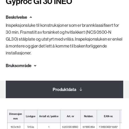
Gyproc GI 30 INEO
Beskrivelse
Inspeksjonsluke til konstruksjoner som er brannklassifisert for
30 min. Framstilt av forsinket og hvitlakkert (NCS 0500-N
GL30) stålplate og utstyrt med vrilås. Inspeksjonsluken er enkel
å montere og gjør det lett å komme til bakenforliggende
installasjoner.
Bruksområde
Produktdata
Dokumentasjon
Dimensjon
Låstype
Antall st./pakke
Art. nr
Nobbnr.
EAN-nr.
Lage
mm
Relaterte produkter
150x150
Vrilås
1
5200908860
57990864
7318936975587