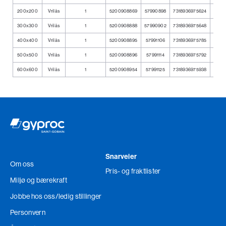
200x200
Vrilås
1
5200908869
57990898
7318936975624
300x300
Vrilås
1
5200908888
57990902
7318936975648
400x400
Vrilås
1
5200908895
57991106
7318936975785
500x500
Vrilås
1
5200908896
57991114
7318936975792
600x600
Vrilås
1
5200908954
57991125
7318936975938
Snarveier
Om oss
Pris- og fraktlister
Miljø og bærekraft
Jobbe hos oss
/ledig stillinger
Personvern