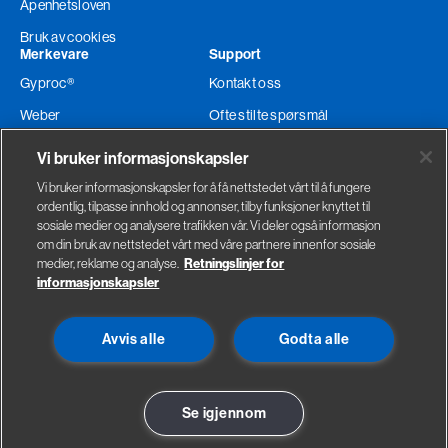
Åpenhetsloven
Bruk av cookies
Merkevare
Support
Gyproc®
Kontakt oss
Weber
Ofte stilte spørsmål
Glava®
Teknisk support
Vi bruker informasjonskapsler
Ordre og levering
Vi bruker informasjonskapsler for å få nettstedet vårt til å fungere
ordentlig, tilpasse innhold og annonser, tilby funksjoner knyttet til
Faktura adresse
sosiale medier og analysere trafikken vår. Vi deler også informasjon
om din bruk av nettstedet vårt med våre partnere innenfor sosiale
medier, reklame og analyse.
Retningslinjer for
informasjonskapsler
Gyproc
Saint-Gobain Byggevarer
Avvis alle
Godta alle
Habornveien 59
Sandstuveien 68
1630 Gamle Fredrikstad
0680 Oslo
Se på kart
Se på kart
Se igjennom