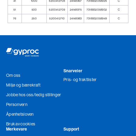
41
1000
5200412708
24148967
7318932058925
C
51
500
5200412709
24148975
7318932058932
C
76
250
5200412710
24148983
7318932058949
C
Snarveier
Om oss
Pris- og fraktlister
Miljø og bærekraft
Jobbe hos oss
/ledig stillinger
Personvern
Åpenhetsloven
Bruk av cookies
Merkevare
Support