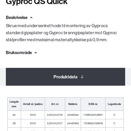
Gyproc QS Quick
Beskrivelse
Skrue med undersenket hode til montering av Gyprocs
standard gipsplater og Gyproc branngipsplater mot Gyproc
stålprofiler med maksimal materialtykkelse på 0,9 mm.
Bruksområde
Produktdata
Dokumentasjon
Lengde
Antall st./pakke
Art. nr
Nobbnr.
EAN-nr.
Lagerkode
mm
Relaterte produkter
25
1000
5200412706
24148942
7318932058901
C
38
1000
5200412707
24148959
7318932058918
C