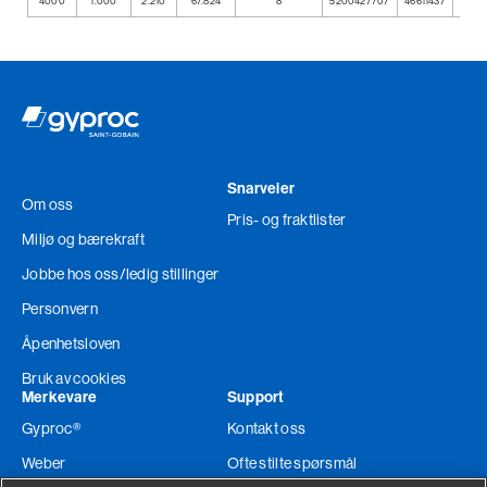
4000
1.000
2.210
67.824
8
5200427707
46611437
7318
Snarveier
Om oss
Pris- og fraktlister
Miljø og bærekraft
Jobbe hos oss
/ledig stillinger
Personvern
Åpenhetsloven
Bruk av cookies
Merkevare
Support
Gyproc®
Kontakt oss
Weber
Ofte stilte spørsmål