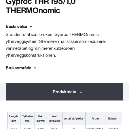
Gyproc THR 195/1,0
THERMOnomic
Beskrivelse
Stender i stål som brukes i Gyproc THERMOnomic
ytterveggsystem. Stenderen har slisser som reduserer
varmetapet og minimerer kuldebroer i
ytterveggskonstruksjonen.
Bruksområde
Produktdata
Dokumentasjon
Lengde
Tykkelse
Vekt
Vekt
Antall st./pakke
Art. nr
Nobbnr.
E
mm
mm
kg/m2
kg/pakke
Relaterte produkter