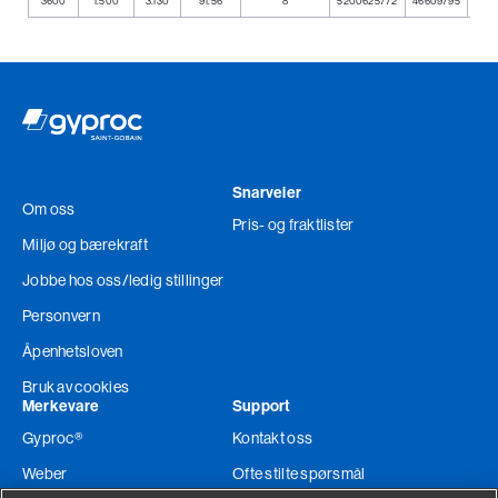
3600
1.500
3.130
91.56
8
5200625772
46609795
731
Snarveier
Om oss
Pris- og fraktlister
Miljø og bærekraft
Jobbe hos oss
/ledig stillinger
Personvern
Åpenhetsloven
Bruk av cookies
Merkevare
Support
Gyproc®
Kontakt oss
Weber
Ofte stilte spørsmål