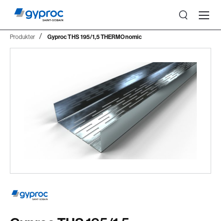
Produkter
Gyproc THS 195/1,5 THERMOnomic