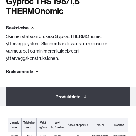
Gyproc THS 195/1,5
THERMOnomic
Beskrivelse
Skinne i stål som brukes i Gyproc THERMOnomic
ytterveggsystem. Skinnen har slisser som reduserer
varmetapet og minimerer kuldebroer i
ytterveggskonstruksjonen.
Bruksområde
Produktdata
Dokumentasjon
Lengde
Tykkelse
Vekt
Vekt
Antall st./pakke
Art. nr
Nobbnr.
mm
mm
kg/m2
kg/pakke
Relaterte produkter