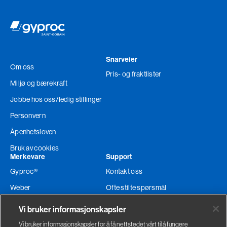
Snarveier
Om oss
Pris- og fraktlister
Miljø og bærekraft
Jobbe hos oss
/ledig stillinger
Personvern
Åpenhetsloven
Bruk av cookies
Merkevare
Support
Gyproc®
Kontakt oss
Weber
Ofte stilte spørsmål
Glava®
Teknisk support
Vi bruker informasjonskapsler
Ordre og levering
Vi bruker informasjonskapsler for å få nettstedet vårt til å fungere