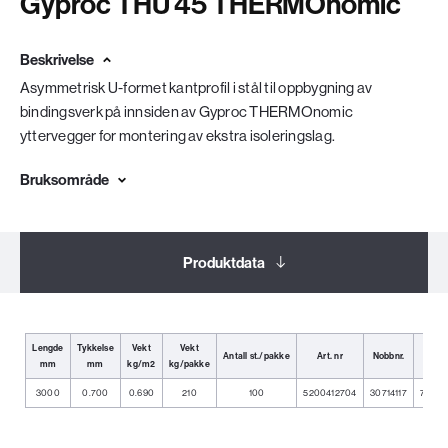
Gyproc THU 45 THERMOnomic
Beskrivelse
Asymmetrisk U-formet kantprofil i stål til oppbygning av
bindingsverk på innsiden av Gyproc THERMOnomic
yttervegger for montering av ekstra isoleringslag.
Bruksområde
Produktdata
Dokumentasjon
Lengde
Tykkelse
Vekt
Vekt
Antall st./pakke
Art. nr
Nobbnr.
EA
mm
mm
kg/m2
kg/pakke
Relaterte produkter
3000
0.700
0.690
210
100
5200412704
30714117
73189