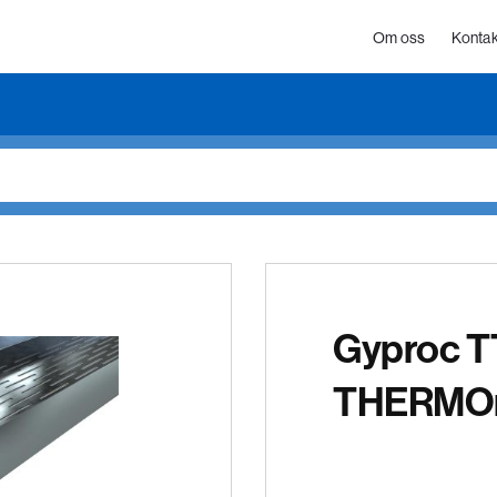
Om oss
Kontak
Gyproc T
THERMO