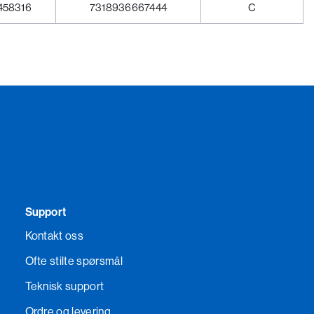
458316
7318936667444
C
Support
Kontakt oss
Ofte stilte spørsmål
Teknisk support
Ordre og levering