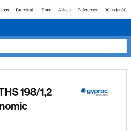
t oss
Bærekraft
Tema
Aktuelt
Referanser
30 under 30
THS 198/1,2
nomic