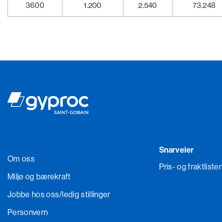
3600
1.200
2.540
73.248
Snarveier
Om oss
Pris- og fraktlister
Miljø og bærekraft
Jobbe hos oss
/ledig stillinger
Personvern