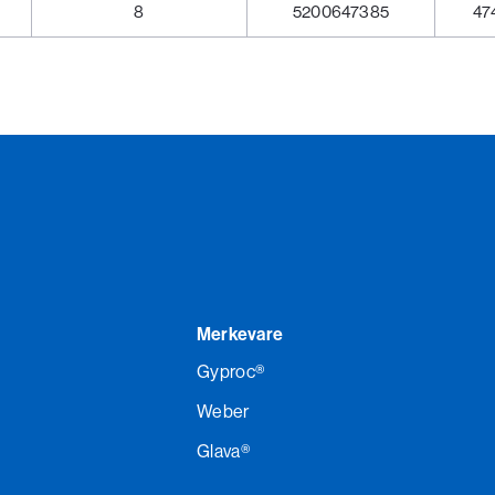
8
5200647385
47
Merkevare
Gyproc®
Weber
Glava®