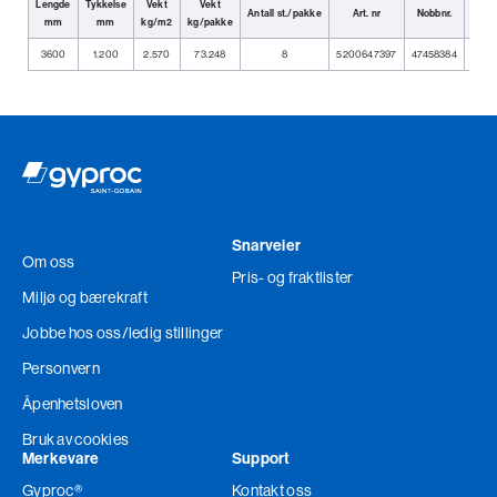
Lengde
Tykkelse
Vekt
Vekt
Antall st./pakke
Art. nr
Nobbnr.
E
mm
mm
kg/m2
kg/pakke
3600
1.200
2.570
73.248
8
5200647397
47458384
7318
Snarveier
Om oss
Pris- og fraktlister
Miljø og bærekraft
Jobbe hos oss
/ledig stillinger
Personvern
Åpenhetsloven
Bruk av cookies
Merkevare
Support
Gyproc®
Kontakt oss