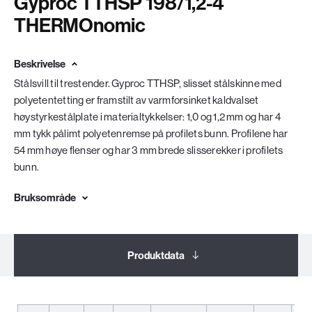
Gyproc TTHSP 198/1,2-4
THERMOnomic
Beskrivelse
Stålsvill til trestender. Gyproc TTHSP, slisset stålskinne med
polyetentetting er framstilt av varmforsinket kaldvalset
høystyrkestålplate i materialtykkelser: 1,0 og 1,2 mm og har 4
mm tykk pålimt polyetenremse på profilets bunn. Profilene har
54 mm høye flenser og har 3 mm brede slisserekker i profilets
bunn.
Bruksområde
Produktdata
Dokumentasjon