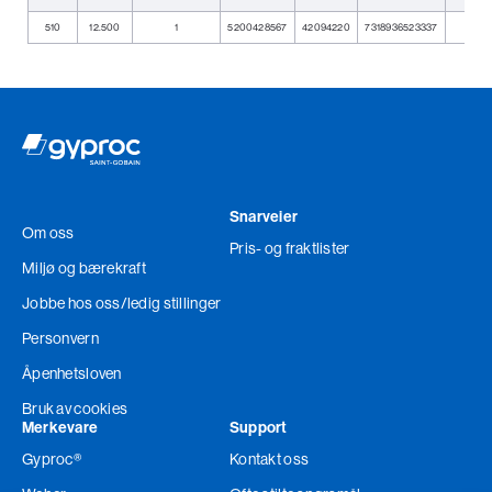
Relaterte produkter
510
12.500
1
5200428567
42094220
7318936523337
C
Snarveier
Om oss
Pris- og fraktlister
Miljø og bærekraft
Jobbe hos oss
/ledig stillinger
Personvern
Åpenhetsloven
Bruk av cookies
Merkevare
Support
Gyproc®
Kontakt oss