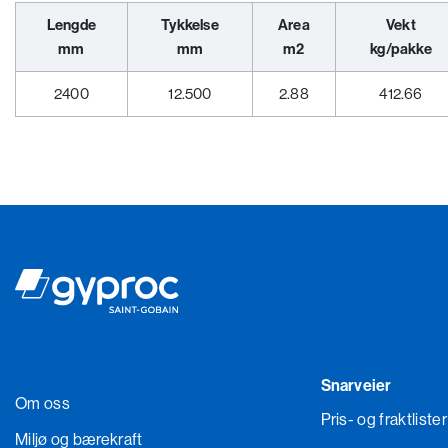
Lengde
Tykkelse
Area
Vekt
mm
mm
m2
kg/pakke
2400
12.500
2.88
412.66
Snarveier
Om oss
Pris- og fraktlister
Miljø og bærekraft