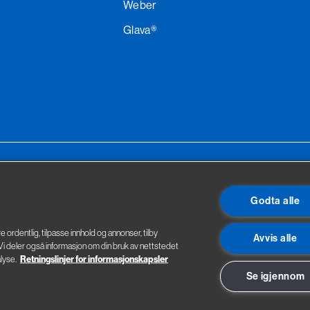
Weber
Glava®
ggevarer
Godta alle
re ordentlig, tilpasse innhold og annonser, tilby
Avvis alle
. Vi deler også informasjon om din bruk av nettstedet
lyse.
Retningslinjer for informasjonskapsler
Se igjennom