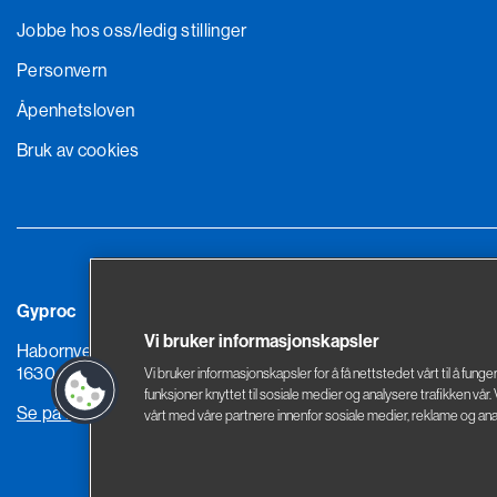
Jobbe hos oss
/ledig stillinger
Personvern
Åpenhetsloven
Bruk av cookies
Gyproc
Saint-Gobain By
Vi bruker informasjonskapsler
Habornveien 59
Sandstuveien 68
1630 Gamle Fredrikstad
0680 Oslo
Vi bruker informasjonskapsler for å få nettstedet vårt til å funge
funksjoner knyttet til sosiale medier og analysere trafikken vår
Se på kart
Se på kart
vårt med våre partnere innenfor sosiale medier, reklame og ana