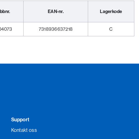
bbnr.
EAN-nr.
Lagerkode
04073
7318936637218
C
Support
Kontakt oss