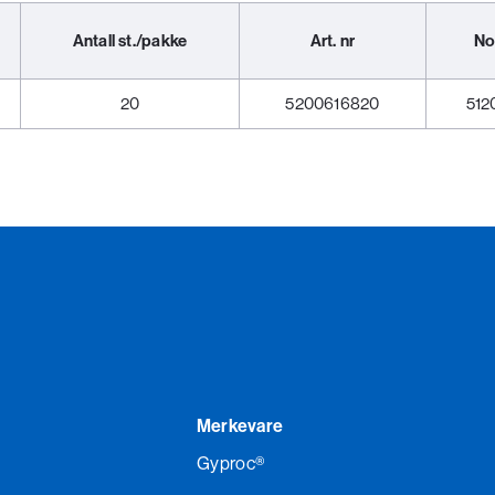
Antall st./pakke
Art. nr
No
20
5200616820
512
Merkevare
Gyproc®